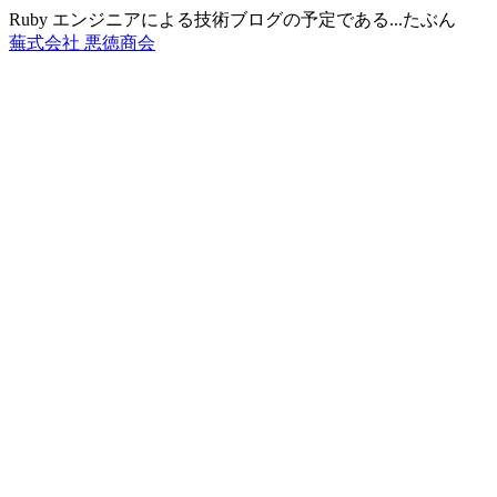
Ruby エンジニアによる技術ブログの予定である...たぶん
蕪式会社 悪徳商会