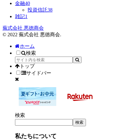
金融
40
投資信託
38
雑記
1
蕪式会社 悪徳商会
© 2022 蕪式会社 悪徳商会.
ホーム
検索
トップ
サイドバー
検索
検索
私たちについて