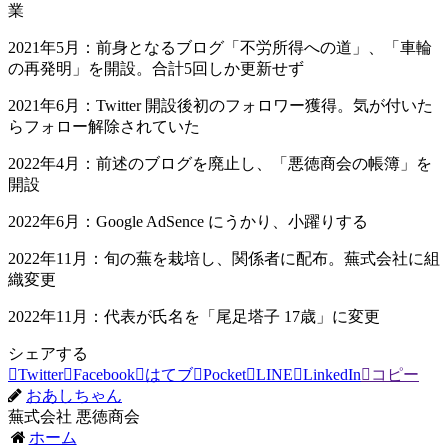
業
2021年5月：前身となるブログ「不労所得への道」、「車輪
の再発明」を開設。合計5回しか更新せず
2021年6月：Twitter 開設後初のフォロワー獲得。気が付いた
らフォロー解除されていた
2022年4月：前述のブログを廃止し、「悪徳商会の帳簿」を
開設
2022年6月：Google AdSence にうかり、小躍りする
2022年11月：旬の蕪を栽培し、関係者に配布。蕪式会社に組
織変更
2022年11月：代表が氏名を「尾足塔子 17歳」に変更
シェアする
Twitter
Facebook
はてブ
Pocket
LINE
LinkedIn
コピー
おあしちゃん
蕪式会社 悪徳商会
ホーム