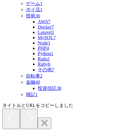
ゲーム
1
ポイ活
1
技術
36
AWS
7
Docker
7
Laravel
1
MySQL
7
Node
1
PHP
4
Python
1
Rails
2
Ruby
6
その他
7
自転車
2
金融
40
投資信託
38
雑記
1
タイトルとURLをコピーしました