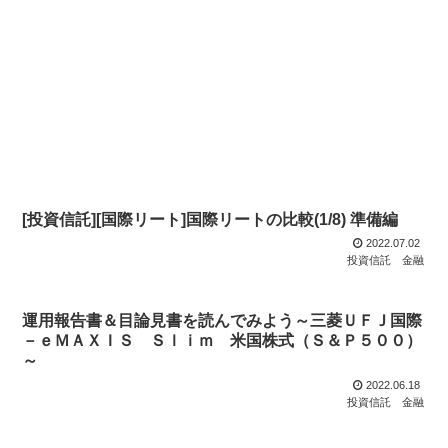
[投資信託][国際リート]国際リートの比較(1/8) 準備編
2022.07.02
投資信託
金融
運用報告書＆目論見書を読んでみよう～三菱ＵＦＪ国際
－ｅＭＡＸＩＳ Ｓｌｉｍ 米国株式（Ｓ＆Ｐ５００）
～
2022.06.18
投資信託
金融