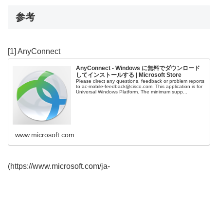
参考
[1] AnyConnect
AnyConnect - Windows に無料でダウンロード
してインストールする | Microsoft Store
Please direct any questions, feedback or problem reports
to ac-mobile-feedback@cisco.com. This application is for
Universal Windows Platform. The minimum supp...
www.microsoft.com
(https://www.microsoft.com/ja-