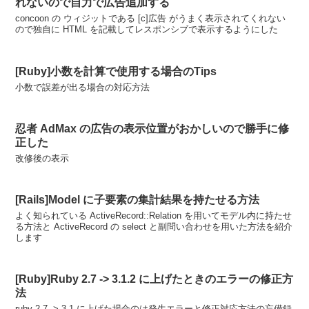
れないので自力で広告追加する
concoon の ウィジットである [c]広告 がうまく表示されてくれない
ので独自に HTML を記載してレスポンシブで表示するようにした
[Ruby]小数を計算で使用する場合のTips
小数で誤差が出る場合の対応方法
忍者 AdMax の広告の表示位置がおかしいので勝手に修
正した
改修後の表示
[Rails]Model に子要素の集計結果を持たせる方法
よく知られている ActiveRecord::Relation を用いてモデル内に持たせ
る方法と ActiveRecord の select と副問い合わせを用いた方法を紹介
します
[Ruby]Ruby 2.7 -> 3.1.2 に上げたときのエラーの修正方
法
ruby 2.7 -> 3.1 に上げた場合のは発生エラーと修正対応方法の忘備録