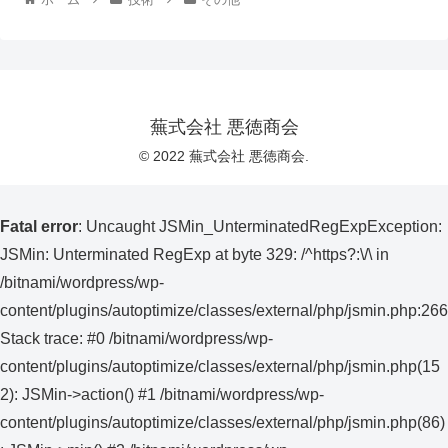
蕪式会社 悪徳商会
© 2022 蕪式会社 悪徳商会.
Fatal error
: Uncaught JSMin_UnterminatedRegExpException:
JSMin: Unterminated RegExp at byte 329: /^https?:\/\ in
/bitnami/wordpress/wp-
content/plugins/autoptimize/classes/external/php/jsmin.php:266
Stack trace: #0 /bitnami/wordpress/wp-
content/plugins/autoptimize/classes/external/php/jsmin.php(15
2): JSMin->action() #1 /bitnami/wordpress/wp-
content/plugins/autoptimize/classes/external/php/jsmin.php(86)