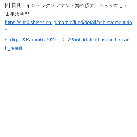
[4] 日興－インデックスファンド海外債券（ヘッジなし）
１年決算型,
https://site0.sbisec.co.jp/marble/fund/detail/achievement.do
?
s_rflg=1&Param6=20231E01A&int_fd=fund:psearch:searc
h_result