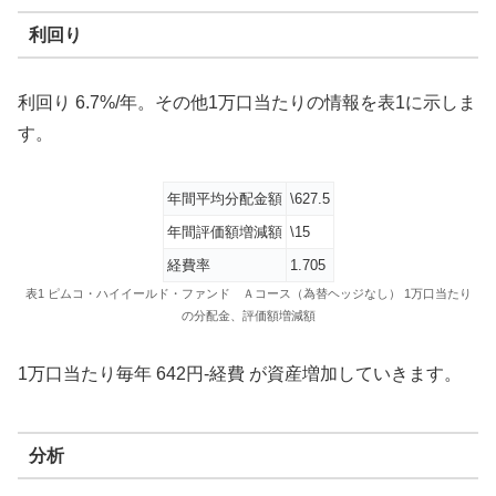
利回り
利回り 6.7%/年。その他1万口当たりの情報を表1に示しま
す。
年間平均分配金額
\627.5
年間評価額増減額
\15
経費率
1.705
表1 ピムコ・ハイイールド・ファンド Ａコース（為替ヘッジなし） 1万口当たり
の分配金、評価額増減額
1万口当たり毎年 642円-経費 が資産増加していきます。
分析