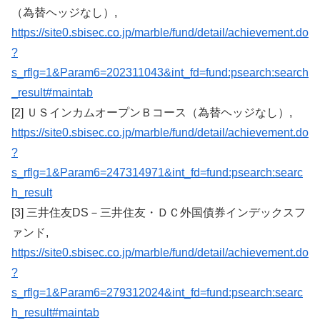
（為替ヘッジなし）,
https://site0.sbisec.co.jp/marble/fund/detail/achievement.do
?
s_rflg=1&Param6=202311043&int_fd=fund:psearch:search
_result#maintab
[2] ＵＳインカムオープンＢコース（為替ヘッジなし）,
https://site0.sbisec.co.jp/marble/fund/detail/achievement.do
?
s_rflg=1&Param6=247314971&int_fd=fund:psearch:searc
h_result
[3] 三井住友DS－三井住友・ＤＣ外国債券インデックスフ
ァンド,
https://site0.sbisec.co.jp/marble/fund/detail/achievement.do
?
s_rflg=1&Param6=279312024&int_fd=fund:psearch:searc
h_result#maintab